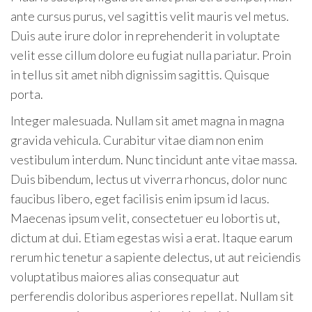
ante cursus purus, vel sagittis velit mauris vel metus.
Duis aute irure dolor in reprehenderit in voluptate
velit esse cillum dolore eu fugiat nulla pariatur. Proin
in tellus sit amet nibh dignissim sagittis. Quisque
porta.
Integer malesuada. Nullam sit amet magna in magna
gravida vehicula. Curabitur vitae diam non enim
vestibulum interdum. Nunc tincidunt ante vitae massa.
Duis bibendum, lectus ut viverra rhoncus, dolor nunc
faucibus libero, eget facilisis enim ipsum id lacus.
Maecenas ipsum velit, consectetuer eu lobortis ut,
dictum at dui. Etiam egestas wisi a erat. Itaque earum
rerum hic tenetur a sapiente delectus, ut aut reiciendis
voluptatibus maiores alias consequatur aut
perferendis doloribus asperiores repellat. Nullam sit