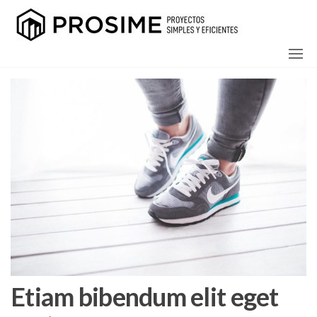
Saltar
Prosim
Viviendas
creadas a
al
tí
contenido
Etiam bibendum elit eget