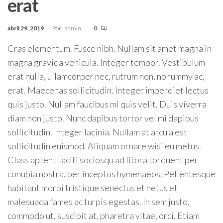
erat
abril 29, 2019
Por
admin
0
Cras elementum. Fusce nibh. Nullam sit amet magna in
magna gravida vehicula. Integer tempor. Vestibulum
erat nulla, ullamcorper nec, rutrum non, nonummy ac,
erat. Maecenas sollicitudin. Integer imperdiet lectus
quis justo. Nullam faucibus mi quis velit. Duis viverra
diam non justo. Nunc dapibus tortor vel mi dapibus
sollicitudin. Integer lacinia. Nullam at arcu a est
sollicitudin euismod. Aliquam ornare wisi eu metus.
Class aptent taciti sociosqu ad litora torquent per
conubia nostra, per inceptos hymenaeos. Pellentesque
habitant morbi tristique senectus et netus et
malesuada fames ac turpis egestas. In sem justo,
commodo ut, suscipit at, pharetra vitae, orci. Etiam