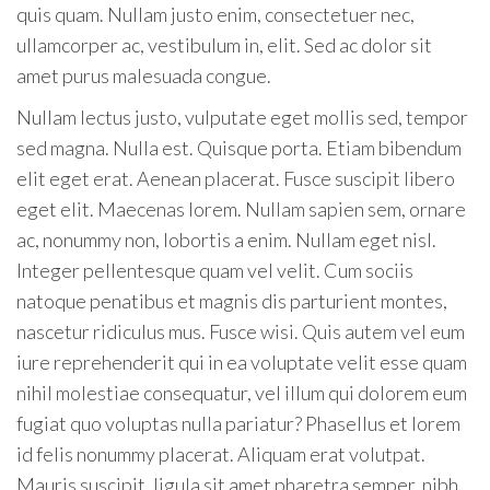
quis quam. Nullam justo enim, consectetuer nec,
ullamcorper ac, vestibulum in, elit. Sed ac dolor sit
amet purus malesuada congue.
Nullam lectus justo, vulputate eget mollis sed, tempor
sed magna. Nulla est. Quisque porta. Etiam bibendum
elit eget erat. Aenean placerat. Fusce suscipit libero
eget elit. Maecenas lorem. Nullam sapien sem, ornare
ac, nonummy non, lobortis a enim. Nullam eget nisl.
Integer pellentesque quam vel velit. Cum sociis
natoque penatibus et magnis dis parturient montes,
nascetur ridiculus mus. Fusce wisi. Quis autem vel eum
iure reprehenderit qui in ea voluptate velit esse quam
nihil molestiae consequatur, vel illum qui dolorem eum
fugiat quo voluptas nulla pariatur? Phasellus et lorem
id felis nonummy placerat. Aliquam erat volutpat.
Mauris suscipit, ligula sit amet pharetra semper, nibh